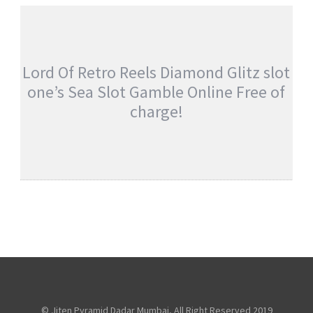
ESTABLISHMENT NO DEPOSIT INCENTIVE
2024
admin
Uncategorised
Lord Of Retro Reels Diamond Glitz slot
one’s Sea Slot Gamble Online Free of
charge!
LORD OF RETRO REELS DIAMOND GLITZ
SLOT ONE’S SEA SLOT GAMBLE ONLINE
FREE OF CHARGE!
admin
Uncategorised
© Jiten Pyramid Dadar Mumbai, All Right Reserved 2019