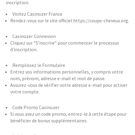
inscription.
Visitez Casinozer France
Rendez-vous sur le site officiel https://coupe-cheveux.org.
Casinozer Connexion
Cliquez sur “S’inscrire” pour commencer le processus
d’inscription.
Remplissez le Formulaire
Entrez vos informations personnelles, y compris votre
nom, prénom, adresse e-mail et mot de passe.
Assurez-vous de vérifier votre adresse e-mail pour activer
votre compte.
Code Promo Casinozer
Si vous avez un code promo, entrez-le à cette étape pour
bénéficier de bonus supplémentaires.