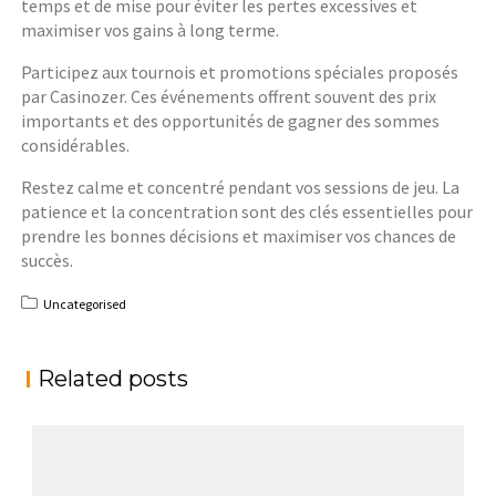
temps et de mise pour éviter les pertes excessives et
maximiser vos gains à long terme.
Participez aux tournois et promotions spéciales proposés
par Casinozer. Ces événements offrent souvent des prix
importants et des opportunités de gagner des sommes
considérables.
Restez calme et concentré pendant vos sessions de jeu. La
patience et la concentration sont des clés essentielles pour
prendre les bonnes décisions et maximiser vos chances de
succès.
Uncategorised
Related posts