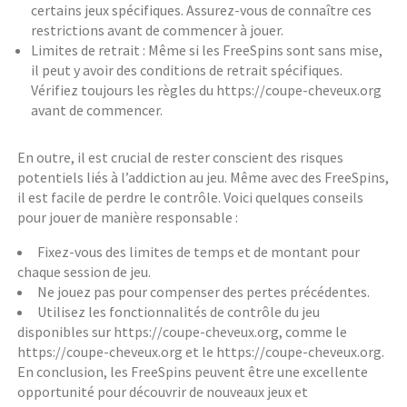
certains jeux spécifiques. Assurez-vous de connaître ces
restrictions avant de commencer à jouer.
Limites de retrait : Même si les FreeSpins sont sans mise,
il peut y avoir des conditions de retrait spécifiques.
Vérifiez toujours les règles du https://coupe-cheveux.org
avant de commencer.
En outre, il est crucial de rester conscient des risques
potentiels liés à l’addiction au jeu. Même avec des FreeSpins,
il est facile de perdre le contrôle. Voici quelques conseils
pour jouer de manière responsable :
Fixez-vous des limites de temps et de montant pour
chaque session de jeu.
Ne jouez pas pour compenser des pertes précédentes.
Utilisez les fonctionnalités de contrôle du jeu
disponibles sur https://coupe-cheveux.org, comme le
https://coupe-cheveux.org et le https://coupe-cheveux.org.
En conclusion, les FreeSpins peuvent être une excellente
opportunité pour découvrir de nouveaux jeux et