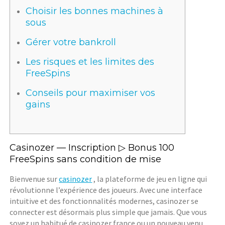
Choisir les bonnes machines à
sous
Gérer votre bankroll
Les risques et les limites des
FreeSpins
Conseils pour maximiser vos
gains
Casinozer — Inscription ▷ Bonus 100
FreeSpins sans condition de mise
Bienvenue sur
casinozer
, la plateforme de jeu en ligne qui
révolutionne l’expérience des joueurs. Avec une interface
intuitive et des fonctionnalités modernes, casinozer se
connecter est désormais plus simple que jamais. Que vous
soyez un habitué de casinozer france ou un nouveau venu,