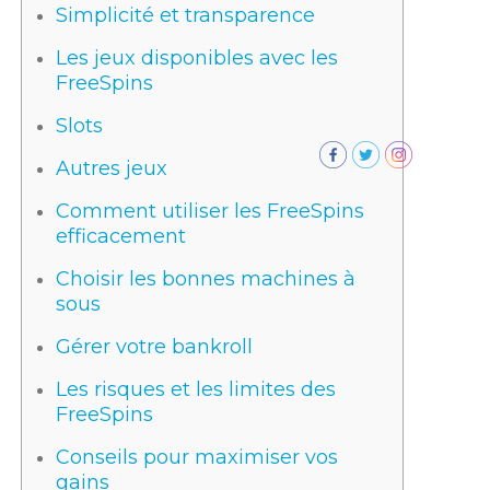
Simplicité et transparence
Les jeux disponibles avec les
FreeSpins
Slots
Autres jeux
Comment utiliser les FreeSpins
efficacement
Choisir les bonnes machines à
sous
Gérer votre bankroll
Les risques et les limites des
FreeSpins
Conseils pour maximiser vos
gains