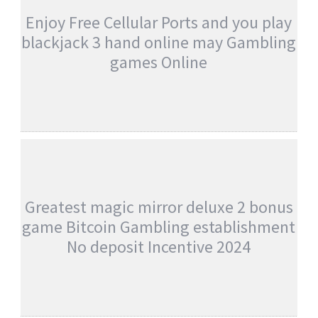
Enjoy Free Cellular Ports and you play
blackjack 3 hand online may Gambling
games Online
ENJOY FREE CELLULAR PORTS AND YOU
PLAY BLACKJACK 3 HAND ONLINE MAY
GAMBLING GAMES ONLINE
admin
Uncategorised
Greatest magic mirror deluxe 2 bonus
game Bitcoin Gambling establishment
No deposit Incentive 2024
GREATEST MAGIC MIRROR DELUXE 2
BONUS GAME BITCOIN GAMBLING