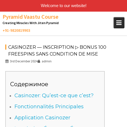
Welcome to our website!
Skip
Pyramid Vaastu Course
to
Creating Miracles With Jiten Pyramid
content
CASINOZER — INSCRIPTION ▷ BONUS 100
FREESPINS SANS CONDITION DE MISE
3rd December 2024
admin
Содержимое
Casinozer: Qu’est-ce que c’est?
Fonctionnalités Principales
Application Casinozer