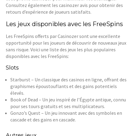
Consultez également les casinozer avis pour obtenir des
retours d’expérience de joueurs satisfaits.
Les jeux disponibles avec les FreeSpins
Les FreeSpins offerts par Casinozer sont une excellente
opportunité pour les joueurs de découvrir de nouveaux jeux
sans risque. Voici une liste des jeux les plus populaires
disponibles avec les FreeSpins:
Slots
Starburst – Un classique des casinos en ligne, offrant des
graphismes époustouflants et des gains potentiels
élevés.
Book of Dead – Un jeu inspiré de l’Égypte antique, connu
pour ses tours gratuits et ses multiplicateurs.
Gonzo’s Quest – Un jeu innovant avec des symboles en
cascade et des gains en cascade.
Autres jeux